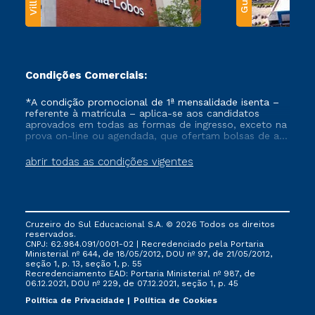
Condições Comerciais:
*A condição promocional de 1ª mensalidade isenta –
referente à matrícula – aplica-se aos candidatos
aprovados em todas as formas de ingresso, exceto na
prova on-line ou agendada, que ofertam bolsas de até
50% de desconto, ambos ingressantes no semestre
vigente, que ainda não tenham efetivado e/ou não
abrir todas as condições vigentes
tenham cancelado ou trancado sua matrícula em uma
das Instituições da Cruzeiro do Sul Educacional, no
período de um ano. Tais condições não se aplicam
aos cursos de Medicina, e também para matriculados
via FIES, Prouni e outros programas governamentais, e
Cruzeiro do Sul Educacional S.A. © 2026 Todos os direitos
não se acumula com nenhuma outra campanha
reservados.
ofertada pela Instituição.
CNPJ: 62.984.091/0001-02 | Recredenciado pela Portaria
Ministerial nº 644, de 18/05/2012, DOU nº 97, de 21/05/2012,
seção 1, p. 13, seção 1, p. 55
Recredenciamento EAD: Portaria Ministerial nº 987, de
06.12.2021, DOU nº 229, de 07.12.2021, seção 1, p. 45
Política de Privacidade
Política de Cookies