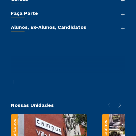
Sala de Imprensa
Graduação
Trabalhe Conosco
Faça Parte
Pós-graduação
Sou Colaborador
Vestibular Mérito
Cursos de Medicina
Tour Virtual
Alunos, Ex-Alunos, Candidatos
Vestibular Múltipla Escolha
Cursos Livres
Sou Aluno
Ética e Integridade
Vestibular Solidário
Cursos Técnicos
Sou Candidato
Proteção de dados
Vestibular Redação
Cursos Profissionalizantes
Sou Ex-Aluno
Ingresso via Enem
Canais de Atendimento
Retorne ao Curso
Acessibilidade
Segunda Graduação
Biblioteca
Transferência
Nossas Unidades
Villa-Lobos
Guarulhos