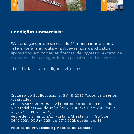
Condições Comerciais:
*A condição promocional de 1ª mensalidade isenta –
referente à matrícula – aplica-se aos candidatos
aprovados em todas as formas de ingresso, exceto na
prova on-line ou agendada, que ofertam bolsas de até
50% de desconto, ambos ingressantes no semestre
vigente, que ainda não tenham efetivado e/ou não
abrir todas as condições vigentes
tenham cancelado ou trancado sua matrícula em uma
das Instituições da Cruzeiro do Sul Educacional, no
período de um ano. Tais condições não se aplicam
aos cursos de Medicina, e também para matriculados
via FIES, Prouni e outros programas governamentais, e
Cruzeiro do Sul Educacional S.A. © 2026 Todos os direitos
não se acumula com nenhuma outra campanha
reservados.
ofertada pela Instituição.
CNPJ: 62.984.091/0001-02 | Recredenciado pela Portaria
Ministerial nº 644, de 18/05/2012, DOU nº 97, de 21/05/2012,
seção 1, p. 13, seção 1, p. 55
Recredenciamento EAD: Portaria Ministerial nº 987, de
06.12.2021, DOU nº 229, de 07.12.2021, seção 1, p. 45
Política de Privacidade
Política de Cookies