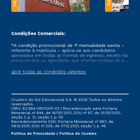
Condições Comerciais:
*A condição promocional de 1ª mensalidade isenta –
referente à matrícula – aplica-se aos candidatos
aprovados em todas as formas de ingresso, exceto na
prova on-line ou agendada, que ofertam bolsas de até
50% de desconto, ambos ingressantes no semestre
vigente, que ainda não tenham efetivado e/ou não
abrir todas as condições vigentes
tenham cancelado ou trancado sua matrícula em uma
das Instituições da Cruzeiro do Sul Educacional, no
período de um ano. Tais condições não se aplicam
aos cursos de Medicina, e também para matriculados
via FIES, Prouni e outros programas governamentais, e
Cruzeiro do Sul Educacional S.A. © 2026 Todos os direitos
não se acumula com nenhuma outra campanha
reservados.
ofertada pela Instituição.
CNPJ: 62.984.091/0001-02 | Recredenciado pela Portaria
Ministerial nº 644, de 18/05/2012, DOU nº 97, de 21/05/2012,
seção 1, p. 13, seção 1, p. 55
Recredenciamento EAD: Portaria Ministerial nº 987, de
06.12.2021, DOU nº 229, de 07.12.2021, seção 1, p. 45
Política de Privacidade
Política de Cookies