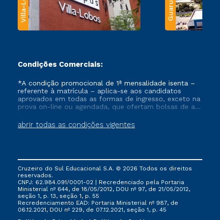
Villa-Lobos
Guarulhos
Condições Comerciais:
*A condição promocional de 1ª mensalidade isenta –
referente à matrícula – aplica-se aos candidatos
aprovados em todas as formas de ingresso, exceto na
prova on-line ou agendada, que ofertam bolsas de até
50% de desconto, ambos ingressantes no semestre
vigente, que ainda não tenham efetivado e/ou não
abrir todas as condições vigentes
tenham cancelado ou trancado sua matrícula em uma
das Instituições da Cruzeiro do Sul Educacional, no
período de um ano. Tais condições não se aplicam
aos cursos de Medicina, e também para matriculados
via FIES, Prouni e outros programas governamentais, e
Cruzeiro do Sul Educacional S.A. © 2026 Todos os direitos
não se acumula com nenhuma outra campanha
reservados.
ofertada pela Instituição.
CNPJ: 62.984.091/0001-02 | Recredenciado pela Portaria
Ministerial nº 644, de 18/05/2012, DOU nº 97, de 21/05/2012,
seção 1, p. 13, seção 1, p. 55
Recredenciamento EAD: Portaria Ministerial nº 987, de
06.12.2021, DOU nº 229, de 07.12.2021, seção 1, p. 45