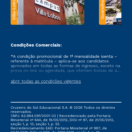
Villa-Lobos
Guarulhos
Condições Comerciais:
*A condição promocional de 1ª mensalidade isenta –
referente à matrícula – aplica-se aos candidatos
aprovados em todas as formas de ingresso, exceto na
prova on-line ou agendada, que ofertam bolsas de até
50% de desconto, ambos ingressantes no semestre
vigente, que ainda não tenham efetivado e/ou não
abrir todas as condições vigentes
tenham cancelado ou trancado sua matrícula em uma
das Instituições da Cruzeiro do Sul Educacional, no
período de um ano. Tais condições não se aplicam
aos cursos de Medicina, e também para matriculados
via FIES, Prouni e outros programas governamentais, e
Cruzeiro do Sul Educacional S.A. © 2026 Todos os direitos
não se acumula com nenhuma outra campanha
reservados.
ofertada pela Instituição.
CNPJ: 62.984.091/0001-02 | Recredenciado pela Portaria
Ministerial nº 644, de 18/05/2012, DOU nº 97, de 21/05/2012,
seção 1, p. 13, seção 1, p. 55
Recredenciamento EAD: Portaria Ministerial nº 987, de