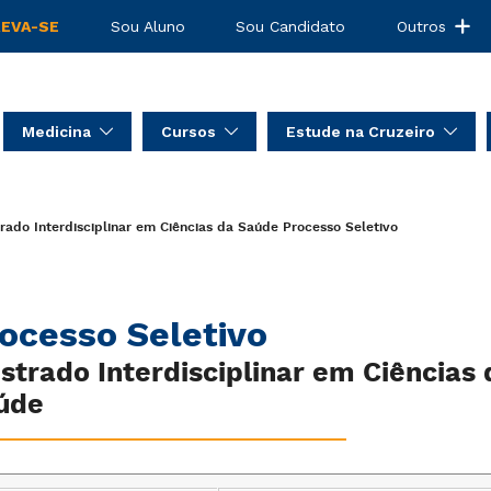
REVA-SE
Sou Aluno
Sou Candidato
Outros
Medicina
Cursos
Estude na Cruzeiro
ado Interdisciplinar em Ciências da Saúde
Processo Seletivo
ocesso Seletivo
strado Interdisciplinar em Ciências 
úde