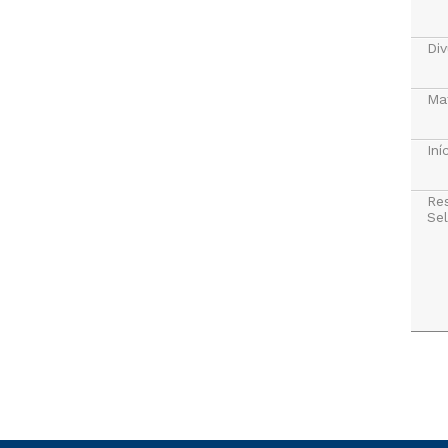
Div
Mat
Iní
Re
Sel