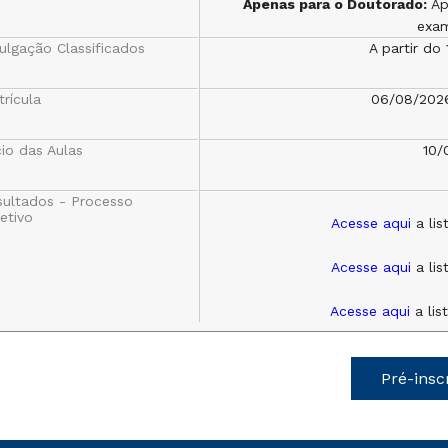
Apenas para o Doutorado:
Ap
exam
ulgação Classificados
A partir do
rícula
06/08/202
cio das Aulas
10/
sultados - Processo
etivo
Acesse aqui
a li
Acesse aqui
a li
Acesse aqui
a li
Pré-insc