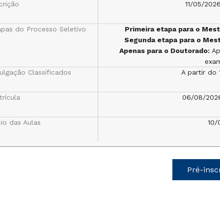
crição
11/05/202
apas do Processo Seletivo
Primeira etapa para o Mes
Segunda etapa para o Mes
Apenas para o Doutorado:
Ap
exam
ulgação Classificados
A partir do
rícula
06/08/202
cio das Aulas
10/
Pré-insc