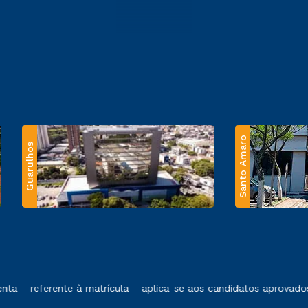
Santo Amaro
Guarulhos
 exposto no contrato de prestação de serviços.
 – referente à matrícula – aplica-se aos candidatos aprovados 