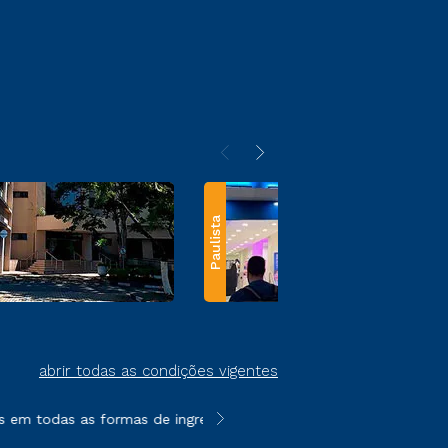
Paulista
abrir todas as condições vigentes
em todas as formas de ingresso, exceto na prova on-line ou agen
**Semipresencial e EAD são formato