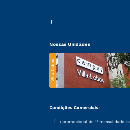
Nossas Unidades
Villa-Lobos
Condições Comerciais:
 poderão sofrer alterações nos períodos de rematrícula conforme
*A condição promocional de 1ª mensalidade isenta