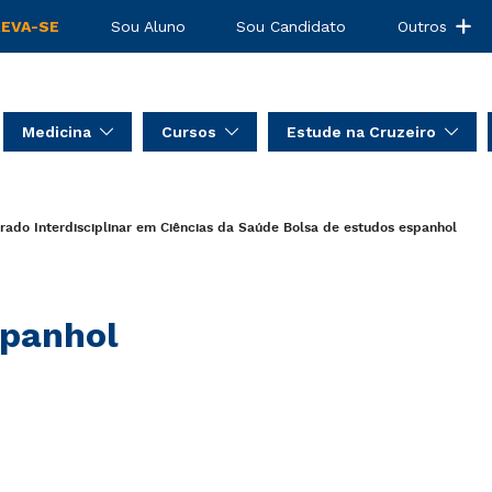
REVA-SE
Sou Aluno
Sou Candidato
Outros
Medicina
Cursos
Estude na Cruzeiro
ado Interdisciplinar em Ciências da Saúde
Bolsa de estudos
espanhol
panhol