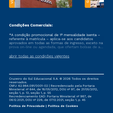
Condições Comerciais:
*A condição promocional de 1ª mensalidade isenta –
referente à matrícula – aplica-se aos candidatos
aprovados em todas as formas de ingresso, exceto na
prova on-line ou agendada, que ofertam bolsas de até
50% de desconto, ambos ingressantes no semestre
vigente, que ainda não tenham efetivado e/ou não
abrir todas as condições vigentes
tenham cancelado ou trancado sua matrícula em uma
das Instituições da Cruzeiro do Sul Educacional, no
período de um ano. Tais condições não se aplicam
aos cursos de Medicina, e também para matriculados
via FIES, Prouni e outros programas governamentais, e
Cruzeiro do Sul Educacional S.A. © 2026 Todos os direitos
não se acumula com nenhuma outra campanha
reservados.
ofertada pela Instituição.
CNPJ: 62.984.091/0001-02 | Recredenciado pela Portaria
Ministerial nº 644, de 18/05/2012, DOU nº 97, de 21/05/2012,
seção 1, p. 13, seção 1, p. 55
Recredenciamento EAD: Portaria Ministerial nº 987, de
06.12.2021, DOU nº 229, de 07.12.2021, seção 1, p. 45
Política de Privacidade
Política de Cookies