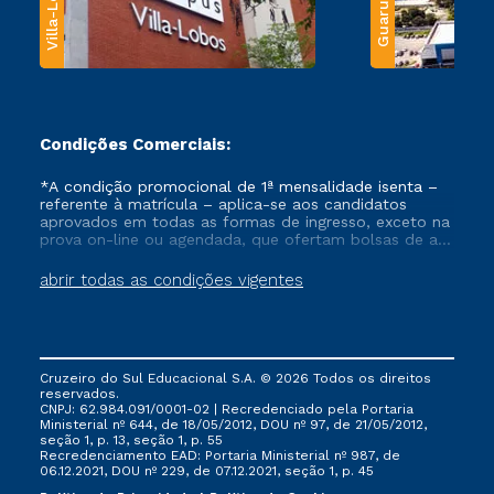
Villa-Lobos
Guarulhos
Condições Comerciais:
*A condição promocional de 1ª mensalidade isenta –
referente à matrícula – aplica-se aos candidatos
aprovados em todas as formas de ingresso, exceto na
prova on-line ou agendada, que ofertam bolsas de até
50% de desconto, ambos ingressantes no semestre
vigente, que ainda não tenham efetivado e/ou não
abrir todas as condições vigentes
tenham cancelado ou trancado sua matrícula em uma
das Instituições da Cruzeiro do Sul Educacional, no
período de um ano. Tais condições não se aplicam
aos cursos de Medicina, e também para matriculados
via FIES, Prouni e outros programas governamentais, e
Cruzeiro do Sul Educacional S.A. © 2026 Todos os direitos
não se acumula com nenhuma outra campanha
reservados.
ofertada pela Instituição.
CNPJ: 62.984.091/0001-02 | Recredenciado pela Portaria
Ministerial nº 644, de 18/05/2012, DOU nº 97, de 21/05/2012,
seção 1, p. 13, seção 1, p. 55
Recredenciamento EAD: Portaria Ministerial nº 987, de
06.12.2021, DOU nº 229, de 07.12.2021, seção 1, p. 45