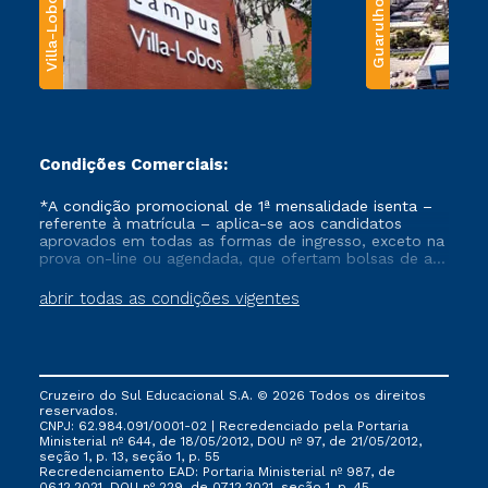
Villa-Lobos
Guarulhos
Condições Comerciais:
*A condição promocional de 1ª mensalidade isenta –
referente à matrícula – aplica-se aos candidatos
aprovados em todas as formas de ingresso, exceto na
prova on-line ou agendada, que ofertam bolsas de até
50% de desconto, ambos ingressantes no semestre
vigente, que ainda não tenham efetivado e/ou não
abrir todas as condições vigentes
tenham cancelado ou trancado sua matrícula em uma
das Instituições da Cruzeiro do Sul Educacional, no
período de um ano. Tais condições não se aplicam
aos cursos de Medicina, e também para matriculados
via FIES, Prouni e outros programas governamentais, e
Cruzeiro do Sul Educacional S.A. © 2026 Todos os direitos
não se acumula com nenhuma outra campanha
reservados.
ofertada pela Instituição.
CNPJ: 62.984.091/0001-02 | Recredenciado pela Portaria
Ministerial nº 644, de 18/05/2012, DOU nº 97, de 21/05/2012,
seção 1, p. 13, seção 1, p. 55
Recredenciamento EAD: Portaria Ministerial nº 987, de
06.12.2021, DOU nº 229, de 07.12.2021, seção 1, p. 45