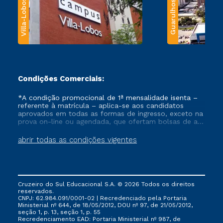
Villa-Lobos
Guarulhos
Condições Comerciais:
*A condição promocional de 1ª mensalidade isenta –
referente à matrícula – aplica-se aos candidatos
aprovados em todas as formas de ingresso, exceto na
prova on-line ou agendada, que ofertam bolsas de até
50% de desconto, ambos ingressantes no semestre
vigente, que ainda não tenham efetivado e/ou não
abrir todas as condições vigentes
tenham cancelado ou trancado sua matrícula em uma
das Instituições da Cruzeiro do Sul Educacional, no
período de um ano. Tais condições não se aplicam
aos cursos de Medicina, e também para matriculados
via FIES, Prouni e outros programas governamentais, e
Cruzeiro do Sul Educacional S.A. © 2026 Todos os direitos
não se acumula com nenhuma outra campanha
reservados.
ofertada pela Instituição.
CNPJ: 62.984.091/0001-02 | Recredenciado pela Portaria
Ministerial nº 644, de 18/05/2012, DOU nº 97, de 21/05/2012,
seção 1, p. 13, seção 1, p. 55
Recredenciamento EAD: Portaria Ministerial nº 987, de