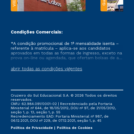
Condições Comerciais:
*A condição promocional de 1ª mensalidade isenta –
referente à matrícula – aplica-se aos candidatos
aprovados em todas as formas de ingresso, exceto na
prova on-line ou agendada, que ofertam bolsas de até
50% de desconto, ambos ingressantes no semestre
vigente, que ainda não tenham efetivado e/ou não
abrir todas as condições vigentes
tenham cancelado ou trancado sua matrícula em uma
das Instituições da Cruzeiro do Sul Educacional, no
período de um ano. Tais condições não se aplicam
aos cursos de Medicina, e também para matriculados
via FIES, Prouni e outros programas governamentais, e
Cruzeiro do Sul Educacional S.A. © 2026 Todos os direitos
não se acumula com nenhuma outra campanha
reservados.
ofertada pela Instituição.
CNPJ: 62.984.091/0001-02 | Recredenciado pela Portaria
Ministerial nº 644, de 18/05/2012, DOU nº 97, de 21/05/2012,
seção 1, p. 13, seção 1, p. 55
Recredenciamento EAD: Portaria Ministerial nº 987, de
06.12.2021, DOU nº 229, de 07.12.2021, seção 1, p. 45
Política de Privacidade
Política de Cookies