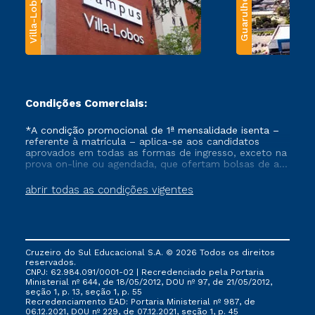
Villa-Lobos
Guarulhos
Condições Comerciais:
*A condição promocional de 1ª mensalidade isenta –
referente à matrícula – aplica-se aos candidatos
aprovados em todas as formas de ingresso, exceto na
prova on-line ou agendada, que ofertam bolsas de até
50% de desconto, ambos ingressantes no semestre
vigente, que ainda não tenham efetivado e/ou não
abrir todas as condições vigentes
tenham cancelado ou trancado sua matrícula em uma
das Instituições da Cruzeiro do Sul Educacional, no
período de um ano. Tais condições não se aplicam
aos cursos de Medicina, e também para matriculados
via FIES, Prouni e outros programas governamentais, e
Cruzeiro do Sul Educacional S.A. © 2026 Todos os direitos
não se acumula com nenhuma outra campanha
reservados.
ofertada pela Instituição.
CNPJ: 62.984.091/0001-02 | Recredenciado pela Portaria
Ministerial nº 644, de 18/05/2012, DOU nº 97, de 21/05/2012,
seção 1, p. 13, seção 1, p. 55
Recredenciamento EAD: Portaria Ministerial nº 987, de
06.12.2021, DOU nº 229, de 07.12.2021, seção 1, p. 45