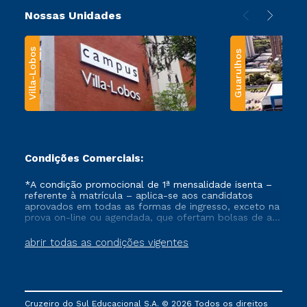
Nossas Unidades
Villa-Lobos
Guarulhos
Condições Comerciais:
*A condição promocional de 1ª mensalidade isenta –
referente à matrícula – aplica-se aos candidatos
aprovados em todas as formas de ingresso, exceto na
prova on-line ou agendada, que ofertam bolsas de até
50% de desconto, ambos ingressantes no semestre
vigente, que ainda não tenham efetivado e/ou não
abrir todas as condições vigentes
tenham cancelado ou trancado sua matrícula em uma
das Instituições da Cruzeiro do Sul Educacional, no
período de um ano. Tais condições não se aplicam
aos cursos de Medicina, e também para matriculados
via FIES, Prouni e outros programas governamentais, e
Cruzeiro do Sul Educacional S.A. © 2026 Todos os direitos
não se acumula com nenhuma outra campanha