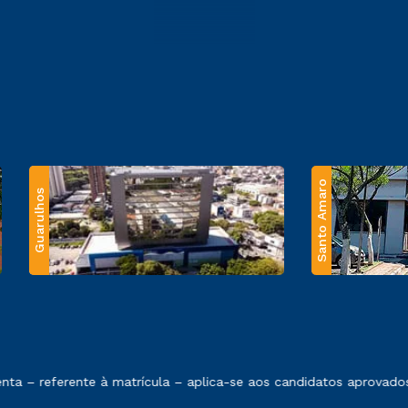
Santo Amaro
Guarulhos
 exposto no contrato de prestação de serviços.
 – referente à matrícula – aplica-se aos candidatos aprovados 