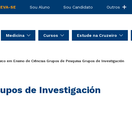
REVA-SE
Sou Aluno
Sou Candidato
Outros
Medicina
Cursos
Estude na Cruzeiro
co em Ensino de Ciências
Grupos de Pesquisa
Grupos de Investigación
upos de Investigación