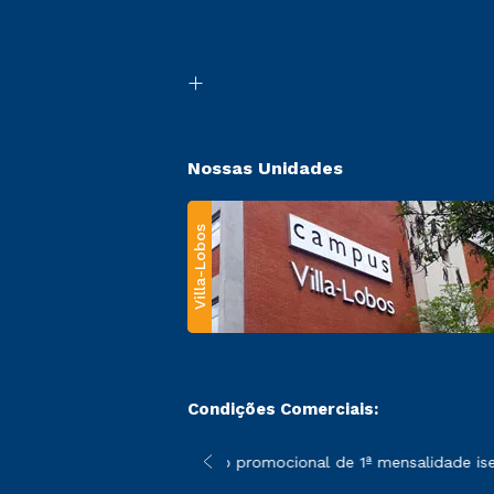
Nossas Unidades
Villa-Lobos
Condições Comerciais:
 poderão sofrer alterações nos períodos de rematrícula conforme
*A condição promocional de 1ª mensalidade isenta