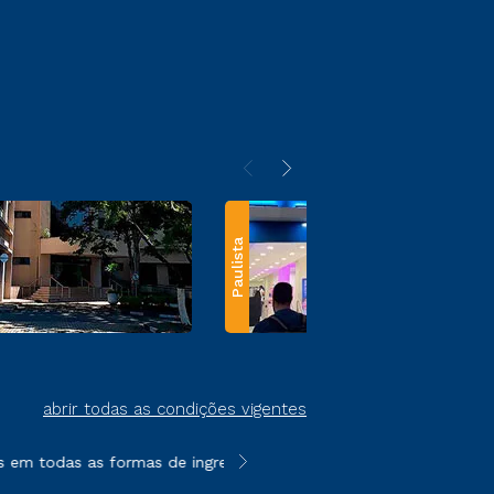
Paulista
abrir todas as condições vigentes
em todas as formas de ingresso, exceto na prova on-line ou agen
**Semipresencial e EAD são formato