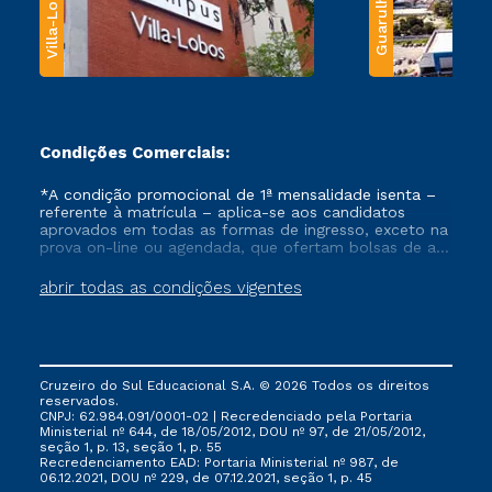
Villa-Lobos
Guarulhos
Condições Comerciais:
*A condição promocional de 1ª mensalidade isenta –
referente à matrícula – aplica-se aos candidatos
aprovados em todas as formas de ingresso, exceto na
prova on-line ou agendada, que ofertam bolsas de até
50% de desconto, ambos ingressantes no semestre
vigente, que ainda não tenham efetivado e/ou não
abrir todas as condições vigentes
tenham cancelado ou trancado sua matrícula em uma
das Instituições da Cruzeiro do Sul Educacional, no
período de um ano. Tais condições não se aplicam
aos cursos de Medicina, e também para matriculados
via FIES, Prouni e outros programas governamentais, e
Cruzeiro do Sul Educacional S.A. © 2026 Todos os direitos
não se acumula com nenhuma outra campanha
reservados.
ofertada pela Instituição.
CNPJ: 62.984.091/0001-02 | Recredenciado pela Portaria
Ministerial nº 644, de 18/05/2012, DOU nº 97, de 21/05/2012,
seção 1, p. 13, seção 1, p. 55
Recredenciamento EAD: Portaria Ministerial nº 987, de
06.12.2021, DOU nº 229, de 07.12.2021, seção 1, p. 45