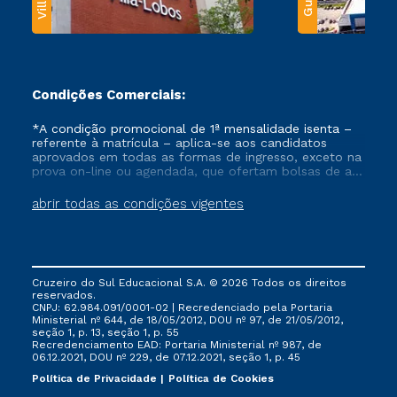
Condições Comerciais:
*A condição promocional de 1ª mensalidade isenta –
referente à matrícula – aplica-se aos candidatos
aprovados em todas as formas de ingresso, exceto na
prova on-line ou agendada, que ofertam bolsas de até
50% de desconto, ambos ingressantes no semestre
vigente, que ainda não tenham efetivado e/ou não
abrir todas as condições vigentes
tenham cancelado ou trancado sua matrícula em uma
das Instituições da Cruzeiro do Sul Educacional, no
período de um ano. Tais condições não se aplicam
aos cursos de Medicina, e também para matriculados
via FIES, Prouni e outros programas governamentais, e
Cruzeiro do Sul Educacional S.A. © 2026 Todos os direitos
não se acumula com nenhuma outra campanha
reservados.
ofertada pela Instituição.
CNPJ: 62.984.091/0001-02 | Recredenciado pela Portaria
Ministerial nº 644, de 18/05/2012, DOU nº 97, de 21/05/2012,
seção 1, p. 13, seção 1, p. 55
Recredenciamento EAD: Portaria Ministerial nº 987, de
06.12.2021, DOU nº 229, de 07.12.2021, seção 1, p. 45
Política de Privacidade
Política de Cookies