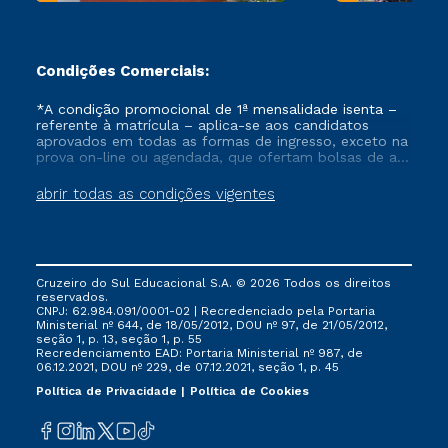
Condições Comerciais:
*A condição promocional de 1ª mensalidade isenta –
referente à matrícula – aplica-se aos candidatos
aprovados em todas as formas de ingresso, exceto na
prova on-line ou agendada, que ofertam bolsas de até
50% de desconto, ambos ingressantes no semestre
vigente, que ainda não tenham efetivado e/ou não
abrir todas as condições vigentes
tenham cancelado ou trancado sua matrícula em uma
das Instituições da Cruzeiro do Sul Educacional, no
período de um ano. Tais condições não se aplicam
aos cursos de Medicina, e também para matriculados
via FIES, Prouni e outros programas governamentais, e
Cruzeiro do Sul Educacional S.A. © 2026 Todos os direitos
não se acumula com nenhuma outra campanha
reservados.
ofertada pela Instituição.
CNPJ: 62.984.091/0001-02 | Recredenciado pela Portaria
Ministerial nº 644, de 18/05/2012, DOU nº 97, de 21/05/2012,
seção 1, p. 13, seção 1, p. 55
Recredenciamento EAD: Portaria Ministerial nº 987, de
06.12.2021, DOU nº 229, de 07.12.2021, seção 1, p. 45
Política de Privacidade
Política de Cookies