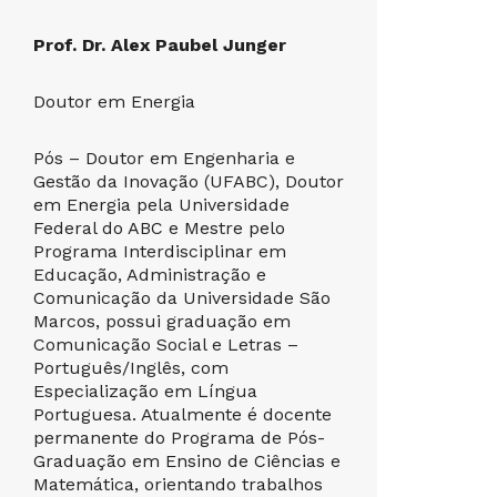
Prof. Dr. Alex Paubel Junger
Profa. D
Doutor em Energia
Doutora e
Matemáti
Pós – Doutor em Engenharia e
Gestão da Inovação (UFABC), Doutor
Possui Do
em Energia pela Universidade
Ensino de
Federal do ABC e Mestre pelo
pela Univ
Programa Interdisciplinar em
Pós-grad
Educação, Administração e
Segurança
Comunicação da Universidade São
Ambientes
Marcos, possui graduação em
em Gestão
Comunicação Social e Letras –
Informaç
Português/Inglês, com
Licenciat
Especialização em Língua
como prof
Portuguesa. Atualmente é docente
Acadêmico
permanente do Programa de Pós-
ofertado 
Graduação em Ensino de Ciências e
do Sul e,
Matemática, orientando trabalhos
professor