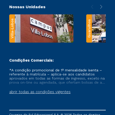
Nossas Unidades
Villa-Lobos
Guarulhos
Condições Comerciais:
*A condição promocional de 1ª mensalidade isenta –
referente à matrícula – aplica-se aos candidatos
aprovados em todas as formas de ingresso, exceto na
prova on-line ou agendada, que ofertam bolsas de até
50% de desconto, ambos ingressantes no semestre
vigente, que ainda não tenham efetivado e/ou não
abrir todas as condições vigentes
tenham cancelado ou trancado sua matrícula em uma
das Instituições da Cruzeiro do Sul Educacional, no
período de um ano. Tais condições não se aplicam
aos cursos de Medicina, e também para matriculados
via FIES, Prouni e outros programas governamentais, e
Cruzeiro do Sul Educacional S.A. © 2026 Todos os direitos