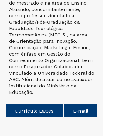
de mestrado e na área de Ensino.
Tecnológ
Atuando, concomitantemente,
Informaçã
como professor vinculado a
Desenvolv
Graduação/Pós-Graduação da
Jogos Dig
Faculdade Tecnológica
Caetano d
Termomecânica (MEC 5), na área
principal
de Orientação para Inovação,
temas: am
Comunicação, Marketing e Ensino,
colaborati
com ênfase em Gestão do
educação,
Conhecimento Organizacional, bem
aprendizag
como Pesquisador Colaborador
enfoque hi
vinculado a Universidade Federal do
Educação 
ABC. Além de atuar como avaliador
Aprendiz
institucional do Ministério da
Computad
Educação.
Problemas
Problemas
Corporati
Currículo Lattes
E-mail
Tecnológic
Currícu