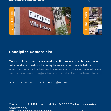
Nossas Unidades
Villa-Lobos
Guarulhos
Condições Comerciais:
*A condição promocional de 1ª mensalidade isenta –
referente à matrícula – aplica-se aos candidatos
aprovados em todas as formas de ingresso, exceto na
prova on-line ou agendada, que ofertam bolsas de até
50% de desconto, ambos ingressantes no semestre
vigente, que ainda não tenham efetivado e/ou não
abrir todas as condições vigentes
tenham cancelado ou trancado sua matrícula em uma
das Instituições da Cruzeiro do Sul Educacional, no
período de um ano. Tais condições não se aplicam
aos cursos de Medicina, e também para matriculados
via FIES, Prouni e outros programas governamentais, e
Cruzeiro do Sul Educacional S.A. © 2026 Todos os direitos
não se acumula com nenhuma outra campanha
reservados.
ofertada pela Instituição.