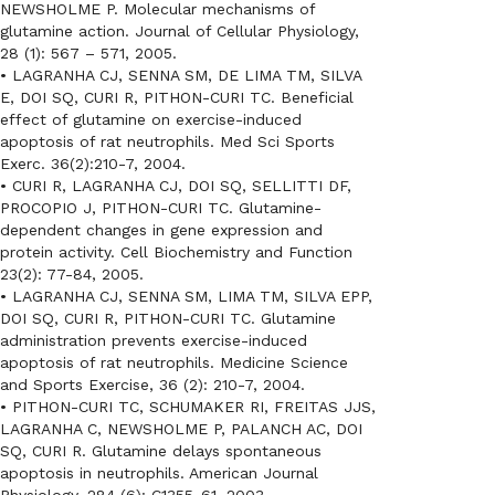
NEWSHOLME P. Molecular mechanisms of
glutamine action. Journal of Cellular Physiology,
28 (1): 567 – 571, 2005.
• LAGRANHA CJ, SENNA SM, DE LIMA TM, SILVA
E, DOI SQ, CURI R, PITHON-CURI TC. Beneficial
effect of glutamine on exercise-induced
apoptosis of rat neutrophils. Med Sci Sports
Exerc. 36(2):210-7, 2004.
• CURI R, LAGRANHA CJ, DOI SQ, SELLITTI DF,
PROCOPIO J, PITHON-CURI TC. Glutamine-
dependent changes in gene expression and
protein activity. Cell Biochemistry and Function
23(2): 77-84, 2005.
• LAGRANHA CJ, SENNA SM, LIMA TM, SILVA EPP,
DOI SQ, CURI R, PITHON-CURI TC. Glutamine
administration prevents exercise-induced
apoptosis of rat neutrophils. Medicine Science
and Sports Exercise, 36 (2): 210-7, 2004.
• PITHON-CURI TC, SCHUMAKER RI, FREITAS JJS,
LAGRANHA C, NEWSHOLME P, PALANCH AC, DOI
SQ, CURI R. Glutamine delays spontaneous
apoptosis in neutrophils. American Journal