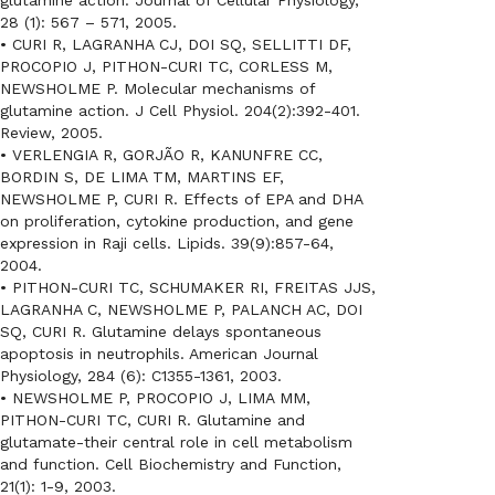
glutamine action. Journal of Cellular Physiology,
28 (1): 567 – 571, 2005.
• CURI R, LAGRANHA CJ, DOI SQ, SELLITTI DF,
PROCOPIO J, PITHON-CURI TC, CORLESS M,
NEWSHOLME P. Molecular mechanisms of
glutamine action. J Cell Physiol. 204(2):392-401.
Review, 2005.
• VERLENGIA R, GORJÃO R, KANUNFRE CC,
BORDIN S, DE LIMA TM, MARTINS EF,
NEWSHOLME P, CURI R. Effects of EPA and DHA
on proliferation, cytokine production, and gene
expression in Raji cells. Lipids. 39(9):857-64,
2004.
• PITHON-CURI TC, SCHUMAKER RI, FREITAS JJS,
LAGRANHA C, NEWSHOLME P, PALANCH AC, DOI
SQ, CURI R. Glutamine delays spontaneous
apoptosis in neutrophils. American Journal
Physiology, 284 (6): C1355-1361, 2003.
• NEWSHOLME P, PROCOPIO J, LIMA MM,
PITHON-CURI TC, CURI R. Glutamine and
glutamate-their central role in cell metabolism
and function. Cell Biochemistry and Function,
21(1): 1-9, 2003.