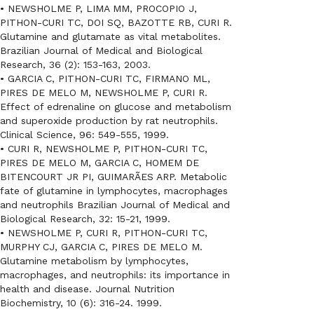
• NEWSHOLME P, LIMA MM, PROCOPIO J,
PITHON-CURI TC, DOI SQ, BAZOTTE RB, CURI R.
Glutamine and glutamate as vital metabolites.
Brazilian Journal of Medical and Biological
Research, 36 (2): 153-163, 2003.
• GARCIA C, PITHON-CURI TC, FIRMANO ML,
PIRES DE MELO M, NEWSHOLME P, CURI R.
Effect of edrenaline on glucose and metabolism
and superoxide production by rat neutrophils.
Clinical Science, 96: 549-555, 1999.
• CURI R, NEWSHOLME P, PITHON-CURI TC,
PIRES DE MELO M, GARCIA C, HOMEM DE
BITENCOURT JR PI, GUIMARÃES ARP. Metabolic
fate of glutamine in lymphocytes, macrophages
and neutrophils Brazilian Journal of Medical and
Biological Research, 32: 15-21, 1999.
• NEWSHOLME P, CURI R, PITHON-CURI TC,
MURPHY CJ, GARCIA C, PIRES DE MELO M.
Glutamine metabolism by lymphocytes,
macrophages, and neutrophils: its importance in
health and disease. Journal Nutrition
Biochemistry, 10 (6): 316-24. 1999.