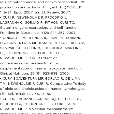
role of mitochondrial and non-mitochondrial ROS
production and activity. J Physiol. Aug 15;583(Pt
1):9-24. Epub 2007 Jun 21. Review, 2007.
• CURI R, NEWSHOLME P, PROCOPIO J,
LAGRANHA C, GORJÃO R, PITHON-CURI TC.
Glutamine, gene expression, and cell function.
Frontiers in Bioscience, 1(12): 344-357, 2007.
• GORJAO R, VERLENGIA R, LIMA TM, SORIANO
FG, BOAVENTURA MF, KANUNFRE CC, PERES CM,
SAMPAIO SC, OTTON R, FOLADOR A, MARTINS
EF, PITHON-CURI TC, PORTIOLLI EP,
NEWSHOLME P, CURI R.Effect of
docosahexaenoic acid-rich fish oil
supplementation on human leukocyte function.
Clinical Nutrition, 25 (6): 923-938, 2006.
• CURY-BOAVENTURA MF, GORJÃO R, DE LIMA
TM, NEWSHOLME P, CURI R. Comparative Toxicity
of oleic and linoleic acids on human lymphocytes.
Life Sci.78(13):1448-56, 2006.
• CURI R, LAGRANHA CJ, DOI SQ, SELLITTI DF,
PROCOPIO J, PITHON-CURI TC, CORLESS M,
NEWSHOLME P. Molecular mechanisms of