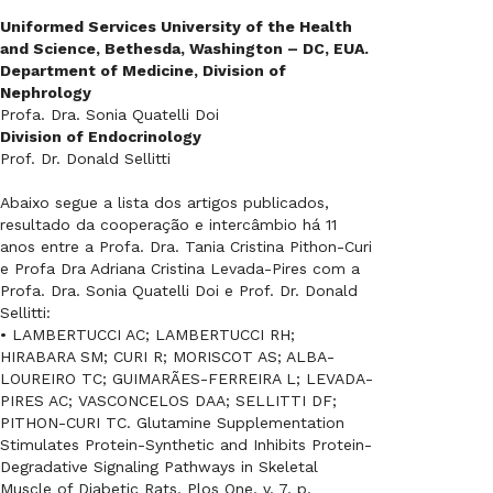
Uniformed Services University of the Health
and Science, Bethesda, Washington – DC, EUA.
Department of Medicine, Division of
Nephrology
Profa. Dra. Sonia Quatelli Doi
Division of Endocrinology
Prof. Dr. Donald Sellitti
Abaixo segue a lista dos artigos publicados,
resultado da cooperação e intercâmbio há 11
anos entre a Profa. Dra. Tania Cristina Pithon-Curi
e Profa Dra Adriana Cristina Levada-Pires com a
Profa. Dra. Sonia Quatelli Doi e Prof. Dr. Donald
Sellitti:
• LAMBERTUCCI AC; LAMBERTUCCI RH;
HIRABARA SM; CURI R; MORISCOT AS; ALBA-
LOUREIRO TC; GUIMARÃES-FERREIRA L; LEVADA-
PIRES AC; VASCONCELOS DAA; SELLITTI DF;
PITHON-CURI TC. Glutamine Supplementation
Stimulates Protein-Synthetic and Inhibits Protein-
Degradative Signaling Pathways in Skeletal
Muscle of Diabetic Rats. Plos One, v. 7, p.