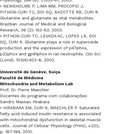
Physiology, 284 (6): C1355-61, 2003.
• NEWSHOLME P, LIMA MM, PROCOPIO J,
PITHON-CURI TC, DOI SQ, BAZOTTE RB, CURI R.
Glutamine and glutamate as vital metabolites.
Brazilian Journal of Medical and Biological
Research, 36 (2): 153-63, 2003.
• PITHON-CURI TC, LEVADA AC, LOPES LR, DOI
SQ, CURI R. Glutamine plays a role in superoxide
production and the expression of p47phox,
p22phox and gp91phox in rat neutrophils. Clin Sci
(Lond). 103(4):403-8, 2002.
Université de Genève, Suiça
Faculté de Médicine
Mitochondria and Metabolism Lab
Prof. Dr. Pierre Maechler
Docentes do programa com colaborações:
Sandro Massao Hirabara
• HIRABARA SM, CURI R, MAECHLER P. Saturated
fatty acid-induced insulin resistance is associated
with mitochondrial dysfunction in skeletal muscle
cells. Journal of Cellular Physiology (Print), v.222,
p. 187-194, 2010.