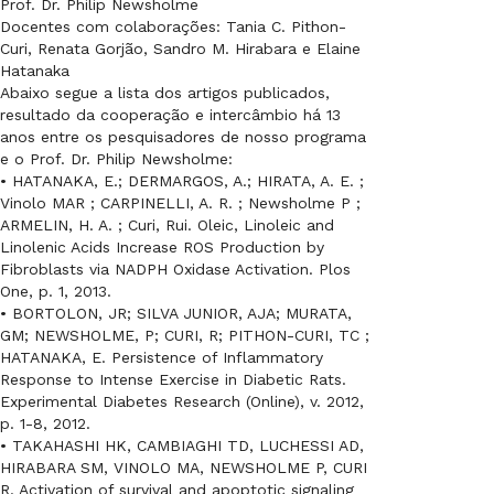
Prof. Dr. Philip Newsholme
Docentes com colaborações: Tania C. Pithon-
Curi, Renata Gorjão, Sandro M. Hirabara e Elaine
Hatanaka
Abaixo segue a lista dos artigos publicados,
resultado da cooperação e intercâmbio há 13
anos entre os pesquisadores de nosso programa
e o Prof. Dr. Philip Newsholme:
• HATANAKA, E.; DERMARGOS, A.; HIRATA, A. E. ;
Vinolo MAR ; CARPINELLI, A. R. ; Newsholme P ;
ARMELIN, H. A. ; Curi, Rui. Oleic, Linoleic and
Linolenic Acids Increase ROS Production by
Fibroblasts via NADPH Oxidase Activation. Plos
One, p. 1, 2013.
• BORTOLON, JR; SILVA JUNIOR, AJA; MURATA,
GM; NEWSHOLME, P; CURI, R; PITHON-CURI, TC ;
HATANAKA, E. Persistence of Inflammatory
Response to Intense Exercise in Diabetic Rats.
Experimental Diabetes Research (Online), v. 2012,
p. 1-8, 2012.
• TAKAHASHI HK, CAMBIAGHI TD, LUCHESSI AD,
HIRABARA SM, VINOLO MA, NEWSHOLME P, CURI
R. Activation of survival and apoptotic signaling