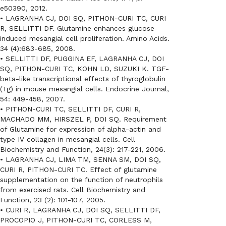
e50390, 2012.
• LAGRANHA CJ, DOI SQ, PITHON-CURI TC, CURI
R, SELLITTI DF. Glutamine enhances glucose-
induced mesangial cell proliferation. Amino Acids.
34 (4):683-685, 2008.
• SELLITTI DF, PUGGINA EF, LAGRANHA CJ, DOI
SQ, PITHON-CURI TC, KOHN LD, SUZUKI K. TGF-
beta-like transcriptional effects of thyroglobulin
(Tg) in mouse mesangial cells. Endocrine Journal,
54: 449-458, 2007.
• PITHON-CURI TC, SELLITTI DF, CURI R,
MACHADO MM, HIRSZEL P, DOI SQ. Requirement
of Glutamine for expression of alpha-actin and
type IV collagen in mesangial cells. Cell
Biochemistry and Function, 24(3): 217-221, 2006.
• LAGRANHA CJ, LIMA TM, SENNA SM, DOI SQ,
CURI R, PITHON-CURI TC. Effect of glutamine
supplementation on the function of neutrophils
from exercised rats. Cell Biochemistry and
Function, 23 (2): 101-107, 2005.
• CURI R, LAGRANHA CJ, DOI SQ, SELLITTI DF,
PROCOPIO J, PITHON-CURI TC, CORLESS M,