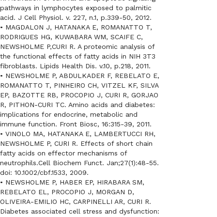
pathways in lymphocytes exposed to palmitic
acid. J Cell Physiol. v. 227, n.1, p.339-50, 2012.
• MAGDALON J, HATANAKA E, ROMANATTO T,
RODRIGUES HG, KUWABARA WM, SCAIFE C,
NEWSHOLME P,CURI R. A proteomic analysis of
the functional effects of fatty acids in NIH 3T3
fibroblasts. Lipids Health Dis. v.10, p.218, 2011.
• NEWSHOLME P, ABDULKADER F, REBELATO E,
ROMANATTO T, PINHEIRO CH, VITZEL KF, SILVA
EP, BAZOTTE RB, PROCOPIO J, CURI R, GORJAO
R, PITHON-CURI TC. Amino acids and diabetes:
implications for endocrine, metabolic and
immune function. Front Biosc, 16:315-39, 2011.
• VINOLO MA, HATANAKA E, LAMBERTUCCI RH,
NEWSHOLME P, CURI R. Effects of short chain
fatty acids on effector mechanisms of
neutrophils.Cell Biochem Funct. Jan;27(1):48-55.
doi: 10.1002/cbf.1533, 2009.
• NEWSHOLME P, HABER EP, HIRABARA SM,
REBELATO EL, PROCOPIO J, MORGAN D,
OLIVEIRA-EMILIO HC, CARPINELLI AR, CURI R.
Diabetes associated cell stress and dysfunction: