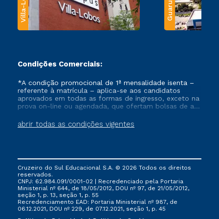
Villa-Lobos
Guarulhos
Condições Comerciais:
*A condição promocional de 1ª mensalidade isenta –
referente à matrícula – aplica-se aos candidatos
aprovados em todas as formas de ingresso, exceto na
prova on-line ou agendada, que ofertam bolsas de até
50% de desconto, ambos ingressantes no semestre
vigente, que ainda não tenham efetivado e/ou não
abrir todas as condições vigentes
tenham cancelado ou trancado sua matrícula em uma
das Instituições da Cruzeiro do Sul Educacional, no
período de um ano. Tais condições não se aplicam
aos cursos de Medicina, e também para matriculados
via FIES, Prouni e outros programas governamentais, e
Cruzeiro do Sul Educacional S.A. © 2026 Todos os direitos
não se acumula com nenhuma outra campanha
reservados.
ofertada pela Instituição.
CNPJ: 62.984.091/0001-02 | Recredenciado pela Portaria
Ministerial nº 644, de 18/05/2012, DOU nº 97, de 21/05/2012,
seção 1, p. 13, seção 1, p. 55
Recredenciamento EAD: Portaria Ministerial nº 987, de
06.12.2021, DOU nº 229, de 07.12.2021, seção 1, p. 45