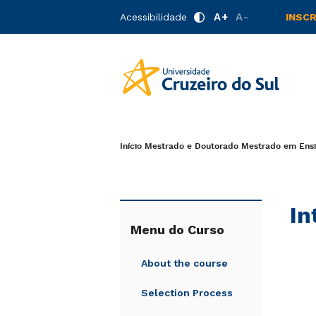
A+
A-
Acessibilidade
INSC
Início
Mestrado e Doutorado
Mestrado em Ensi
In
Menu do Curso
About the course
Selection Process