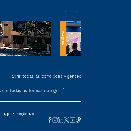
Paulista
abrir todas as condições vigentes
em todas as formas de ingresso, exceto na prova on-line ou agen
**Semipresencial e EAD são formato
1, p. 13, seção 1, p.