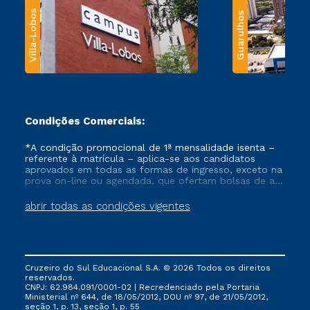
Villa-Lobos
Guarulhos
Condições Comerciais:
*A condição promocional de 1ª mensalidade isenta –
referente à matrícula – aplica-se aos candidatos
aprovados em todas as formas de ingresso, exceto na
prova on-line ou agendada, que ofertam bolsas de até
50% de desconto, ambos ingressantes no semestre
vigente, que ainda não tenham efetivado e/ou não
abrir todas as condições vigentes
tenham cancelado ou trancado sua matrícula em uma
das Instituições da Cruzeiro do Sul Educacional, no
período de um ano. Tais condições não se aplicam
aos cursos de Medicina, e também para matriculados
via FIES, Prouni e outros programas governamentais, e
Cruzeiro do Sul Educacional S.A. © 2026 Todos os direitos
não se acumula com nenhuma outra campanha
reservados.
ofertada pela Instituição.
CNPJ: 62.984.091/0001-02 | Recredenciado pela Portaria
Ministerial nº 644, de 18/05/2012, DOU nº 97, de 21/05/2012,
seção 1, p. 13, seção 1, p. 55