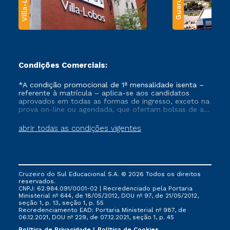
Villa-Lobos
Guarulhos
Condições Comerciais:
*A condição promocional de 1ª mensalidade isenta –
referente à matrícula – aplica-se aos candidatos
aprovados em todas as formas de ingresso, exceto na
prova on-line ou agendada, que ofertam bolsas de até
50% de desconto, ambos ingressantes no semestre
vigente, que ainda não tenham efetivado e/ou não
abrir todas as condições vigentes
tenham cancelado ou trancado sua matrícula em uma
das Instituições da Cruzeiro do Sul Educacional, no
período de um ano. Tais condições não se aplicam
aos cursos de Medicina, e também para matriculados
via FIES, Prouni e outros programas governamentais, e
Cruzeiro do Sul Educacional S.A. © 2026 Todos os direitos
não se acumula com nenhuma outra campanha
reservados.
ofertada pela Instituição.
CNPJ: 62.984.091/0001-02 | Recredenciado pela Portaria
Ministerial nº 644, de 18/05/2012, DOU nº 97, de 21/05/2012,
seção 1, p. 13, seção 1, p. 55
Recredenciamento EAD: Portaria Ministerial nº 987, de
06.12.2021, DOU nº 229, de 07.12.2021, seção 1, p. 45
Política de Privacidade
Política de Cookies