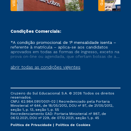
Condições Comerciais:
*A condição promocional de 1ª mensalidade isenta –
referente à matrícula – aplica-se aos candidatos
aprovados em todas as formas de ingresso, exceto na
prova on-line ou agendada, que ofertam bolsas de até
50% de desconto, ambos ingressantes no semestre
vigente, que ainda não tenham efetivado e/ou não
abrir todas as condições vigentes
tenham cancelado ou trancado sua matrícula em uma
das Instituições da Cruzeiro do Sul Educacional, no
período de um ano. Tais condições não se aplicam
aos cursos de Medicina, e também para matriculados
via FIES, Prouni e outros programas governamentais, e
Cruzeiro do Sul Educacional S.A. © 2026 Todos os direitos
não se acumula com nenhuma outra campanha
reservados.
ofertada pela Instituição.
CNPJ: 62.984.091/0001-02 | Recredenciado pela Portaria
Ministerial nº 644, de 18/05/2012, DOU nº 97, de 21/05/2012,
seção 1, p. 13, seção 1, p. 55
Recredenciamento EAD: Portaria Ministerial nº 987, de
06.12.2021, DOU nº 229, de 07.12.2021, seção 1, p. 45
Política de Privacidade
Política de Cookies