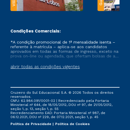
Condições Comerciais:
*A condição promocional de 1ª mensalidade isenta –
referente à matrícula – aplica-se aos candidatos
aprovados em todas as formas de ingresso, exceto na
prova on-line ou agendada, que ofertam bolsas de até
50% de desconto, ambos ingressantes no semestre
vigente, que ainda não tenham efetivado e/ou não
abrir todas as condições vigentes
tenham cancelado ou trancado sua matrícula em uma
das Instituições da Cruzeiro do Sul Educacional, no
período de um ano. Tais condições não se aplicam
aos cursos de Medicina, e também para matriculados
via FIES, Prouni e outros programas governamentais, e
Cruzeiro do Sul Educacional S.A. © 2026 Todos os direitos
não se acumula com nenhuma outra campanha
reservados.
ofertada pela Instituição.
CNPJ: 62.984.091/0001-02 | Recredenciado pela Portaria
Ministerial nº 644, de 18/05/2012, DOU nº 97, de 21/05/2012,
seção 1, p. 13, seção 1, p. 55
Recredenciamento EAD: Portaria Ministerial nº 987, de
06.12.2021, DOU nº 229, de 07.12.2021, seção 1, p. 45
Política de Privacidade
Política de Cookies