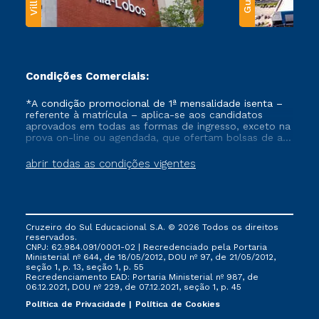
Condições Comerciais:
*A condição promocional de 1ª mensalidade isenta –
referente à matrícula – aplica-se aos candidatos
aprovados em todas as formas de ingresso, exceto na
prova on-line ou agendada, que ofertam bolsas de até
50% de desconto, ambos ingressantes no semestre
vigente, que ainda não tenham efetivado e/ou não
abrir todas as condições vigentes
tenham cancelado ou trancado sua matrícula em uma
das Instituições da Cruzeiro do Sul Educacional, no
período de um ano. Tais condições não se aplicam
aos cursos de Medicina, e também para matriculados
via FIES, Prouni e outros programas governamentais, e
Cruzeiro do Sul Educacional S.A. © 2026 Todos os direitos
não se acumula com nenhuma outra campanha
reservados.
ofertada pela Instituição.
CNPJ: 62.984.091/0001-02 | Recredenciado pela Portaria
Ministerial nº 644, de 18/05/2012, DOU nº 97, de 21/05/2012,
seção 1, p. 13, seção 1, p. 55
Recredenciamento EAD: Portaria Ministerial nº 987, de
06.12.2021, DOU nº 229, de 07.12.2021, seção 1, p. 45
Política de Privacidade
Política de Cookies