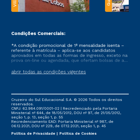
Condições Comerciais:
*A condição promocional de 1ª mensalidade isenta –
referente à matrícula – aplica-se aos candidatos
aprovados em todas as formas de ingresso, exceto na
prova on-line ou agendada, que ofertam bolsas de até
50% de desconto, ambos ingressantes no semestre
vigente, que ainda não tenham efetivado e/ou não
abrir todas as condições vigentes
tenham cancelado ou trancado sua matrícula em uma
das Instituições da Cruzeiro do Sul Educacional, no
período de um ano. Tais condições não se aplicam
aos cursos de Medicina, e também para matriculados
via FIES, Prouni e outros programas governamentais, e
Cruzeiro do Sul Educacional S.A. © 2026 Todos os direitos
não se acumula com nenhuma outra campanha
reservados.
ofertada pela Instituição.
CNPJ: 62.984.091/0001-02 | Recredenciado pela Portaria
Ministerial nº 644, de 18/05/2012, DOU nº 97, de 21/05/2012,
seção 1, p. 13, seção 1, p. 55
Recredenciamento EAD: Portaria Ministerial nº 987, de
06.12.2021, DOU nº 229, de 07.12.2021, seção 1, p. 45
Política de Privacidade
Política de Cookies