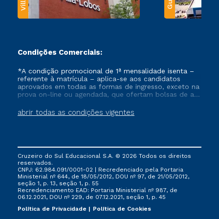
Condições Comerciais:
*A condição promocional de 1ª mensalidade isenta –
referente à matrícula – aplica-se aos candidatos
aprovados em todas as formas de ingresso, exceto na
prova on-line ou agendada, que ofertam bolsas de até
50% de desconto, ambos ingressantes no semestre
vigente, que ainda não tenham efetivado e/ou não
abrir todas as condições vigentes
tenham cancelado ou trancado sua matrícula em uma
das Instituições da Cruzeiro do Sul Educacional, no
período de um ano. Tais condições não se aplicam
aos cursos de Medicina, e também para matriculados
via FIES, Prouni e outros programas governamentais, e
Cruzeiro do Sul Educacional S.A. © 2026 Todos os direitos
não se acumula com nenhuma outra campanha
reservados.
ofertada pela Instituição.
CNPJ: 62.984.091/0001-02 | Recredenciado pela Portaria
Ministerial nº 644, de 18/05/2012, DOU nº 97, de 21/05/2012,
seção 1, p. 13, seção 1, p. 55
Recredenciamento EAD: Portaria Ministerial nº 987, de
06.12.2021, DOU nº 229, de 07.12.2021, seção 1, p. 45
Política de Privacidade
Política de Cookies