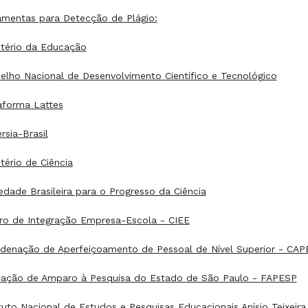
amentas para Detecção de Plágio:
stério da Educação
elho Nacional de Desenvolvimento Científico e Tecnológico
aforma Lattes
rsia-Brasil
stério de Ciência
edade Brasileira para o Progresso da Ciência
ro de Integração Empresa-Escola - CIEE
denação de Aperfeiçoamento de Pessoal de Nível Superior - CAP
ação de Amparo à Pesquisa do Estado de São Paulo - FAPESP
ituto Nacional de Estudos e Pesquisas Educacionais Anísio Teixeira