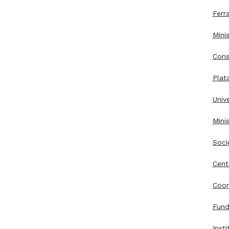
Ferr
Mini
Cons
Plat
Unive
Mini
Soci
Cent
Coor
Fund
Inst