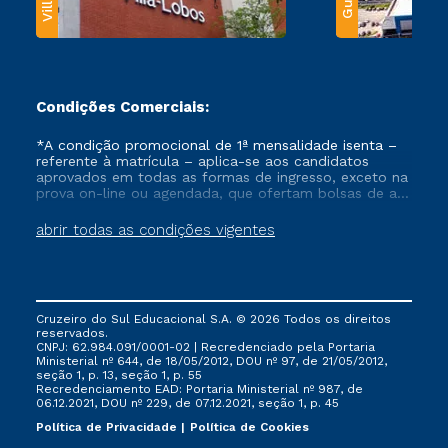
Condições Comerciais:
*A condição promocional de 1ª mensalidade isenta –
referente à matrícula – aplica-se aos candidatos
aprovados em todas as formas de ingresso, exceto na
prova on-line ou agendada, que ofertam bolsas de até
50% de desconto, ambos ingressantes no semestre
vigente, que ainda não tenham efetivado e/ou não
abrir todas as condições vigentes
tenham cancelado ou trancado sua matrícula em uma
das Instituições da Cruzeiro do Sul Educacional, no
período de um ano. Tais condições não se aplicam
aos cursos de Medicina, e também para matriculados
via FIES, Prouni e outros programas governamentais, e
Cruzeiro do Sul Educacional S.A. © 2026 Todos os direitos
não se acumula com nenhuma outra campanha
reservados.
ofertada pela Instituição.
CNPJ: 62.984.091/0001-02 | Recredenciado pela Portaria
Ministerial nº 644, de 18/05/2012, DOU nº 97, de 21/05/2012,
seção 1, p. 13, seção 1, p. 55
Recredenciamento EAD: Portaria Ministerial nº 987, de
06.12.2021, DOU nº 229, de 07.12.2021, seção 1, p. 45
Política de Privacidade
Política de Cookies