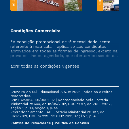
Condições Comerciais:
*A condição promocional de 1ª mensalidade isenta –
referente à matrícula – aplica-se aos candidatos
aprovados em todas as formas de ingresso, exceto na
prova on-line ou agendada, que ofertam bolsas de até
50% de desconto, ambos ingressantes no semestre
vigente, que ainda não tenham efetivado e/ou não
abrir todas as condições vigentes
tenham cancelado ou trancado sua matrícula em uma
das Instituições da Cruzeiro do Sul Educacional, no
período de um ano. Tais condições não se aplicam
aos cursos de Medicina, e também para matriculados
via FIES, Prouni e outros programas governamentais, e
Cruzeiro do Sul Educacional S.A. © 2026 Todos os direitos
não se acumula com nenhuma outra campanha
reservados.
ofertada pela Instituição.
CNPJ: 62.984.091/0001-02 | Recredenciado pela Portaria
Ministerial nº 644, de 18/05/2012, DOU nº 97, de 21/05/2012,
seção 1, p. 13, seção 1, p. 55
Recredenciamento EAD: Portaria Ministerial nº 987, de
06.12.2021, DOU nº 229, de 07.12.2021, seção 1, p. 45
Política de Privacidade
Política de Cookies